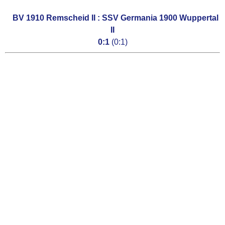
FUSSBALL
   BV 1910 Remscheid II : 
SSV Germania 1900 Wuppertal
II
0:1
(0:1)
1. Mannschaft
2. Mannschaft
Fußballjugend
Frauen Mannschaft
Walking Football
Ü32 - Hobbyfußball - China
Team