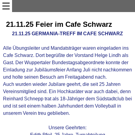
WILLKOMMEN
21.11.25 Feier im Cafe Schwarz
21.11.25 GERMANIA-TREFF IM CAFE SCHWARZ
TISCHTENNIS
Alle Übungsleiter und Mandatsträger waren eingeladen ins
Cafe Schwarz. Dort begrüßte der Vorstand Helge Lindh als
1.Herren TT
Gast. Der Wuppertaler Bundestagsabgeordnete konnte der
Einladung zur Jubiläumsfeier Anfang Juli nicht nachkommen
2.Herren TT
und holte seinen Besuch am Freitagabend nach.
Auch wurden wieder Jubilare geehrt, die seit 25 Jahren
Damen TT
Vereinsmitglied sind. Ein Hochkaräter war auch dabei, denn
Reinhard Schnepp trat als 18-Jähriger dem Südstadtclub bei
und ist seit einem halben Jahrhundert dem Volleyball in
U 19 TT
unserem Verein treu geblieben.
Jugend TT
Unsere Geehrten:
Edith Pfeil, 25 Jahre, Turnabteilung