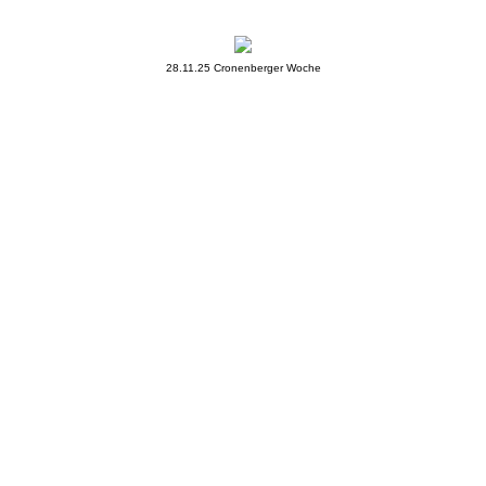
KAMPFSPORT
Dju-Su
28.11.25 Cronenberger Woche
Aikido
BALLSPORT
VOLLEYBALL
ULTIMATE FRISBEE
Frisbee-Herren
Frisbee-Mixed