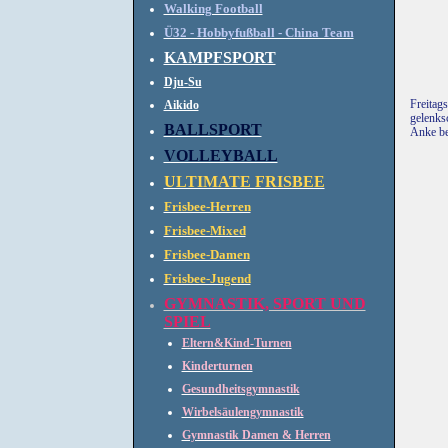
Walking Football
Ü32 - Hobbyfußball - China Team
KAMPFSPORT
Dju-Su
Freitag
Aikido
gelenks
BALLSPORT
Anke be
VOLLEYBALL
ULTIMATE FRISBEE
Frisbee-Herren
Frisbee-Mixed
Frisbee-Damen
Frisbee-Jugend
GYMNASTIK, SPORT UND
SPIEL
Eltern&Kind-Turnen
Kinderturnen
Gesundheitsgymnastik
Wirbelsäulengymnastik
Gymnastik Damen & Herren