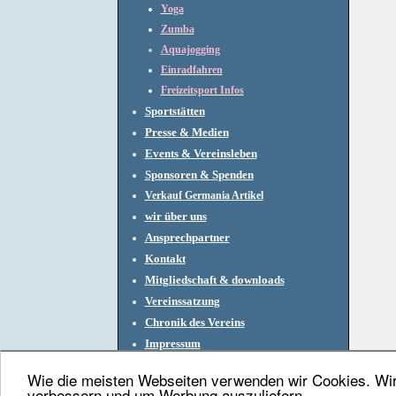
Yoga
Zumba
Aquajogging
Einradfahren
Freizeitsport Infos
Sportstätten
Presse & Medien
Events & Vereinsleben
Sponsoren & Spenden
Verkauf Germania Artikel
wir über uns
Ansprechpartner
Kontakt
Mitgliedschaft & downloads
Vereinssatzung
Chronik des Vereins
Impressum
Wie die meisten Webseiten verwenden wir Cookies. Wir 
verbessern und um Werbung auszuliefern.