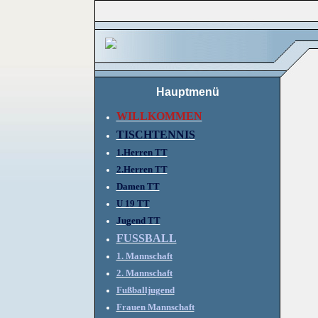
Hauptmenü
WILLKOMMEN
TISCHTENNIS
1.Herren TT
2.Herren TT
Damen TT
U 19 TT
Jugend TT
FUSSBALL
1. Mannschaft
2. Mannschaft
Fußballjugend
Frauen Mannschaft