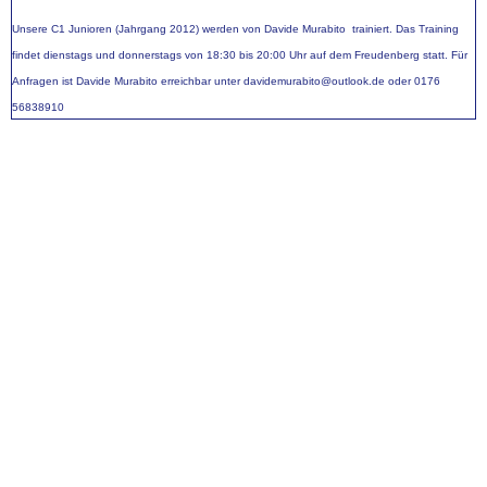
FUSSBALL
Unsere C1 Junioren (Jahrgang 2012) werden von Davide Murabito trainiert.
Das Training
findet dienstags und donnerstags von 18:30 bis 20:00 Uhr auf dem Freudenberg statt
. Für
Anfragen ist Davide Murabito erreichbar unter
davidemurabito@outlook.de oder 0176
1. Mannschaft
56838910
2. Mannschaft
Fußballjugend
Frauen Mannschaft
Walking Football
Ü32 - Hobbyfußball - China
Team