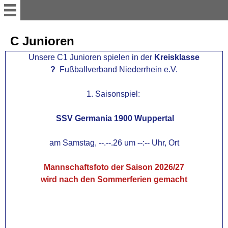
WILLKOMMEN
C Junioren
Unsere C1 Junioren spielen in der
Kreisklasse
TISCHTENNIS
?
Fußballverband Niederrhein e.V.
1.Herren TT
1. Saisonspiel:
SSV Germania 1900 Wuppertal
2.Herren TT
am Samstag, --.--.26 um --:-- Uhr, Ort
Damen TT
Mannschaftsfoto der Saison 2026/27
wird nach den Sommerferien gemacht
U 19 TT
Jugend TT