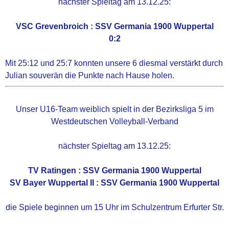
nächster Spieltag am 13.12.25:
Frisbee-Damen
VSC Grevenbroich : SSV Germania 1900 Wuppertal
0:2
Frisbee-Jugend
Mit 25:12 und 25:7 konnten unsere 6 diesmal verstärkt durch
GYMNASTIK, SPORT UND
Julian souverän die Punkte nach Hause holen.
SPIEL
Sportstätten
Unser U16-Team weiblich spielt in der Bezirksliga 5 im
Westdeutschen Volleyball-Verband
Presse & Medien
nächster Spieltag am 13.12.25:
Events & Vereinsleben
TV Ratingen : SSV Germania 1900 Wuppertal
SV Bayer Wuppertal II : SSV Germania 1900 Wuppertal
Sponsoren & Spenden
die Spiele beginnen um 15 Uhr im Schulzentrum Erfurter Str.
Verkauf Germania Artikel