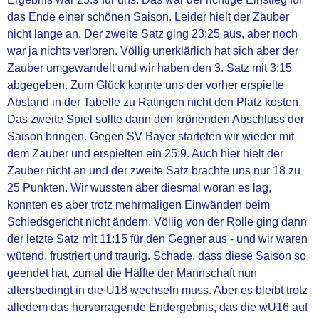
das Ende einer schönen Saison. Leider hielt der Zauber
FUSSBALL
nicht lange an. Der zweite Satz ging 23:25 aus, aber noch
war ja nichts verloren. Völlig unerklärlich hat sich aber der
1. Mannschaft
Zauber umgewandelt und wir haben den 3. Satz mit 3:15
abgegeben. Zum Glück konnte uns der vorher erspielte
2. Mannschaft
Abstand in der Tabelle zu Ratingen nicht den Platz kosten.
Das zweite Spiel sollte dann den krönenden Abschluss der
Saison bringen. Gegen SV Bayer starteten wir wieder mit
Fußballjugend
dem Zauber und erspielten ein 25:9. Auch hier hielt der
Zauber nicht an und der zweite Satz brachte uns nur 18 zu
Frauen Mannschaft
25 Punkten. Wir wussten aber diesmal woran es lag,
konnten es aber trotz mehrmaligen Einwänden beim
Schiedsgericht nicht ändern. Völlig von der Rolle ging dann
Walking Football
der letzte Satz mit 11:15 für den Gegner aus - und wir waren
wütend, frustriert und traurig. Schade, dass diese Saison so
Ü32 - Hobbyfußball - China
geendet hat, zumal die Hälfte der Mannschaft nun
Team
altersbedingt in die U18 wechseln muss. Aber es bleibt trotz
alledem das hervorragende Endergebnis, das die wU16 auf