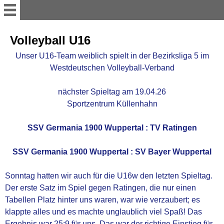
WILLKOMMEN
Volleyball U16
Unser U16-Team weiblich spielt in der Bezirksliga 5 im
TISCHTENNIS
Westdeutschen Volleyball-Verband
nächster Spieltag am 19.04.26
1.Herren TT
Sportzentrum Küllenhahn
2.Herren TT
SSV Germania 1900 Wuppertal : TV Ratingen
Damen TT
SSV Germania 1900 Wuppertal : SV Bayer Wuppertal
Sonntag hatten wir auch für die U16w den letzten Spieltag.
U 19 TT
Der erste Satz im Spiel gegen Ratingen, die nur einen
Tabellen Platz hinter uns waren, war wie verzaubert; es
Jugend TT
klappte alles und es machte unglaublich viel Spaß! Das
Ergebnis war 25:9 für uns. Das war der richtige Einstieg für