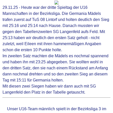
29.11.25 - Heute war der dritte Spieltag der U16
wir über uns
Mannschaften in der Bezirksliga. Die Germania Mädels
trafen zuerst auf TuS 08 Lintorf und holten deutlich den Sieg
mit 25:16 und 25:14 nach Hause. Danach mussten wir
Ansprechpartner
gegen den Tabellenzweiten SG Langenfeld aufs Feld. Mit
25:13 haben wir deutlich den ersten Satz geholt - nicht
Kontakt (92)
zuletzt, weil Eileen mit ihren hammermäßigen Angaben
schon die ersten 10 Punkte holte.
Im zweiten Satz machten die Mädels es nochmal spannend
Mitgliedschaft & downloads
und haben ihn mit 23:25 abgegeben. Sie wollten wohl in
den dritten Satz, den sie nach einem Rückstand am Anfang
Vereinssatzung
dann nochmal drehten und so den zweiten Sieg an diesem
Tag mit 15:11 für Germania holten.
Mit diesen zwei Siegen haben wir dann auch mit SG
Chronik des Vereins
Langenfeld den Platz in der Tabelle getauscht.
Impressum
Unser U16-Team männlich spielt in der Bezirksliga 3 im