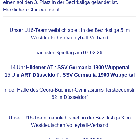
KAMPFSPORT
einen soliden 3. Platz in der Bezirksliga gelandet ist.
Herzlichen Glückwunsch!
Dju-Su
Unser U16-Team weiblich spielt in der Bezirksliga 5 im
Aikido
Westdeutschen Volleyball-Verband
nächster Spieltag am 07.02.26:
BALLSPORT
14 Uhr
Hildener AT : SSV Germania 1900 Wuppertal
VOLLEYBALL
15 Uhr
ART Düsseldorf : SSV Germania 1900 Wuppertal
in der Halle des Georg-Büchner-Gymnasiums Tersteegenstr.
ULTIMATE FRISBEE
62 in Düsseldorf
Frisbee-Herren
Unser U16-Team männlich spielt in der Bezirksliga 3 im
Westdeutschen Volleyball-Verband
Frisbee-Mixed